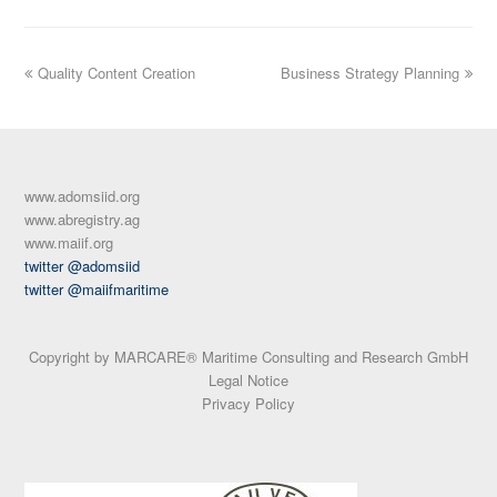
previous
Quality Content Creation
Business Strategy Planning
next
post:
post:
www.adomsiid.org
www.abregistry.ag
www.maiif.org
twitter @adomsiid
twitter @maiifmaritime
Copyright by MARCARE® Maritime Consulting and Research GmbH
Legal Notice
Privacy Policy