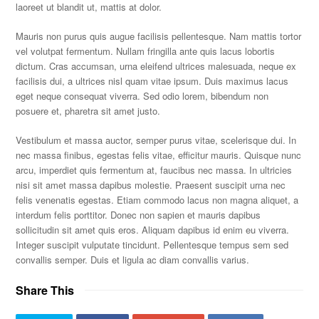
laoreet ut blandit ut, mattis at dolor.
Mauris non purus quis augue facilisis pellentesque. Nam mattis tortor
vel volutpat fermentum. Nullam fringilla ante quis lacus lobortis
dictum. Cras accumsan, urna eleifend ultrices malesuada, neque ex
facilisis dui, a ultrices nisl quam vitae ipsum. Duis maximus lacus
eget neque consequat viverra. Sed odio lorem, bibendum non
posuere et, pharetra sit amet justo.
Vestibulum et massa auctor, semper purus vitae, scelerisque dui. In
nec massa finibus, egestas felis vitae, efficitur mauris. Quisque nunc
arcu, imperdiet quis fermentum at, faucibus nec massa. In ultricies
nisi sit amet massa dapibus molestie. Praesent suscipit urna nec
felis venenatis egestas. Etiam commodo lacus non magna aliquet, a
interdum felis porttitor. Donec non sapien et mauris dapibus
sollicitudin sit amet quis eros. Aliquam dapibus id enim eu viverra.
Integer suscipit vulputate tincidunt. Pellentesque tempus sem sed
convallis semper. Duis et ligula ac diam convallis varius.
Share This